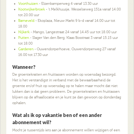
Voorthuizen
- Elzenkamperweg 4 vanaf 13.30 uur
Kootwijkerbroek
- 't Melkhuusje, Wesselseweg 151a vanaf 14.00
tot 20.00 uur
Barneveld
- Ekoplaza, Nieuw Markt 9 b-d vanaf 14.00 uur tot
18.00
Nijkerk
- Mango, Langestraat 24 vanaf 14.45 uur tot 18.00 uur
Putten
- Slager Van den Berg, Klaas Bosstraat 3 vanaf 15.15 uur
tot 18.00
Garderen
- Ouwendorperhoeve, Ouwendorperweg 27 vanaf
16.00 tot 17.30 uur
Wanneer?
De groentekratten en fruittassen worden op woensdag bezorgd.
Het is het verstandigst in verband met de bewaarbaarheid de
groente en/of fruit op woensdag op te halen maar mocht dat niet
lukken dan is dat geen probleem. De groentekratten en fruittassen
blijven op de afhaallocatie en je kunt ze dan gewoon op donderdag
ophalen.
Wat als ik op vakantie ben of een ander
abonnement wil?
Mocht je tussentijds iets aan je abonnement willen wijzigen of een