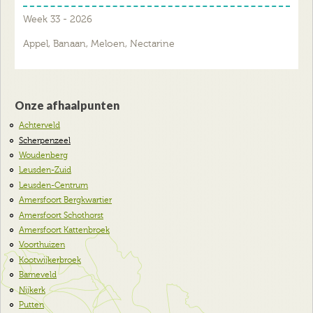
Week 33 - 2026
Appel, Banaan, Meloen, Nectarine
Onze afhaalpunten
Achterveld
Scherpenzeel
Woudenberg
Leusden-Zuid
Leusden-Centrum
Amersfoort Bergkwartier
Amersfoort Schothorst
Amersfoort Kattenbroek
Voorthuizen
Kootwijkerbroek
Barneveld
Nijkerk
Putten