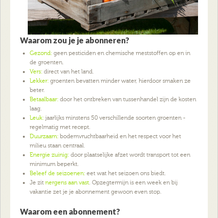
Waarom zou je je abonneren?
Gezond:
geen pesticiden en chemische meststoffen op en in
de groenten.
Vers:
direct van het land.
Lekker:
groenten bevatten minder water, hierdoor smaken ze
beter.
Betaalbaar:
door het ontbreken van tussenhandel zijn de kosten
laag.
Leuk:
jaarlijks minstens 50 verschillende soorten groenten -
regelmatig met recept.
Duurzaam:
bodemvruchtbaarheid en het respect voor het
milieu staan centraal.
Energie zuinig:
door plaatselijke afzet wordt transport tot een
minimum beperkt.
Beleef de seizoenen:
eet wat het seizoen ons biedt.
Je zit
nergens aan vast
. Opzegtermijn is een week en bij
vakantie zet je je abonnement gewoon even stop.
Waarom een abonnement?