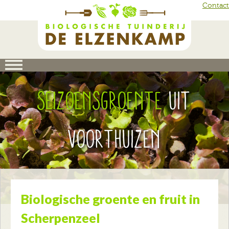
Skip to main content
Contact
Seizoensgroente
uit
Voorthuizen
Biologische groente en fruit in
Scherpenzeel