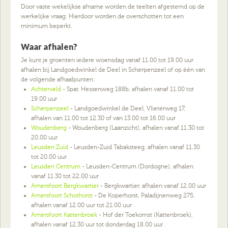
Door vaste wekelijkse afname worden de teelten afgestemd op de
werkelijke vraag. Hierdoor worden de overschotten tot een
minimum beperkt.
Waar afhalen?
Je kunt je groenten iedere woensdag vanaf 11.00 tot 19.00 uur
afhalen bij Landgoedwinkel de Deel in Scherpenzeel of op één van
de volgende afhaalpunten:
Achterveld
- Spar, Hessenweg 188b, afhalen vanaf 11.00 tot
19.00 uur
Scherpenzeel
- Landgoedwinkel de Deel, Vlieterweg 17,
afhalen van 11.00 tot 12.30 of van 13.00 tot 16.00 uur
Woudenberg
- Woudenberg (Laanzicht), afhalen vanaf 11.30 tot
20.00 uur
Leusden Zuid
- Leusden-Zuid Tabaksteeg, afhalen vanaf 11.30
tot 20.00 uur
Leusden Centrum
- Leusden-Centrum (Dordogne), afhalen
vanaf 11.30 tot 22.00 uur
Amersfoort Bergkwartier
- Bergkwartier, afhalen vanaf 12.00 uur
Amersfoort Schothorst
- De Koperhorst, Paladijnenweg 275,
afhalen vanaf 12.00 uur tot 21.00 uur
Amersfoort Kattenbroek
- Hof der Toekomst (Kattenbroek),
afhalen vanaf 12.30 uur tot donderdag 18.00 uur